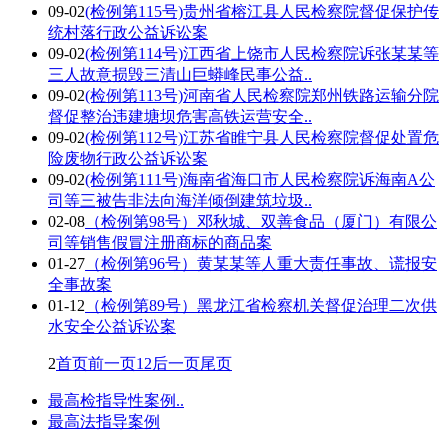
09-02
(检例第115号)贵州省榕江县人民检察院督促保护传
统村落行政公益诉讼案
09-02
(检例第114号)江西省上饶市人民检察院诉张某某等
三人故意损毁三清山巨蟒峰民事公益..
09-02
(检例第113号)河南省人民检察院郑州铁路运输分院
督促整治违建塘坝危害高铁运营安全..
09-02
(检例第112号)江苏省睢宁县人民检察院督促处置危
险废物行政公益诉讼案
09-02
(检例第111号)海南省海口市人民检察院诉海南A公
司等三被告非法向海洋倾倒建筑垃圾..
02-08
（检例第98号）邓秋城、双善食品（厦门）有限公
司等销售假冒注册商标的商品案
01-27
（检例第96号）黄某某等人重大责任事故、谎报安
全事故案
01-12
（检例第89号）黑龙江省检察机关督促治理二次供
水安全公益诉讼案
2
首页
前一页
1
2
后一页
尾页
最高检指导性案例..
最高法指导案例