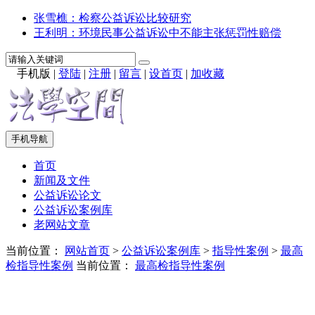
张雪樵：检察公益诉讼比较研究
王利明：环境民事公益诉讼中不能主张惩罚性赔偿
手机版
|
登陆
|
注册
|
留言
|
设首页
|
加收藏
手机导航
首页
新闻及文件
公益诉讼论文
公益诉讼案例库
老网站文章
当前位置：
网站首页
>
公益诉讼案例库
>
指导性案例
>
最高
检指导性案例
当前位置：
最高检指导性案例