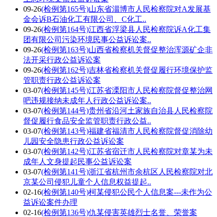
09-26
(检例第165号)山东省淄博市人民检察院对A发展基
金会诉B石油化工有限公司、C化工..
09-26
(检例第164号)江西省浮梁县人民检察院诉A化工集
团有限公司污染环境民事公益诉讼案..
09-26
(检例第163号)山西省检察机关督促整治浑源矿企非
法开采行政公益诉讼案
09-26
(检例第162号)吉林省检察机关督促履行环境保护监
管职责行政公益诉讼案
03-07
(检例第145号)江苏省溧阳市人民检察院督促整治网
吧违规接纳未成年人行政公益诉讼案..
03-07
(检例第144号)贵州省沿河土家族自治县人民检察院
督促履行食品安全监管职责行政公益..
03-07
(检例第143号)福建省福清市人民检察院督促消除幼
儿园安全隐患行政公益诉讼案
03-07
(检例第142号)江苏省宿迁市人民检察院对章某为未
成年人文身提起民事公益诉讼案
03-07
(检例第141号)浙江省杭州市余杭区人民检察院对北
京某公司侵犯儿童个人信息权益提起..
02-16
(检例第140号)柯某侵犯公民个人信息案---未作为公
益诉讼案件办理
02-16
(检例第136号)仇某侵害英雄烈士名誉、荣誉案