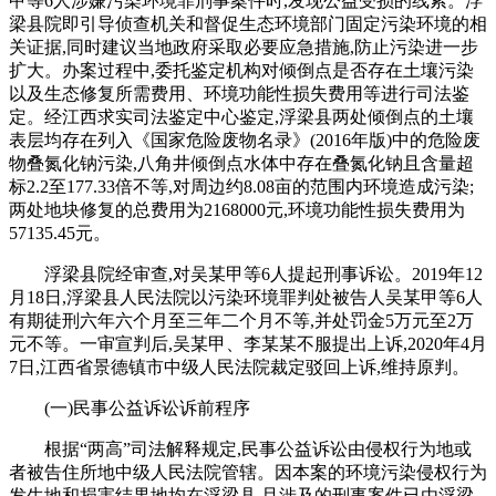
甲等6人涉嫌污染环境罪刑事案件时,发现公益受损的线索。浮
梁县院即引导侦查机关和督促生态环境部门固定污染环境的相
关证据,同时建议当地政府采取必要应急措施,防止污染进一步
扩大。办案过程中,委托鉴定机构对倾倒点是否存在土壤污染
以及生态修复所需费用、环境功能性损失费用等进行司法鉴
定。经江西求实司法鉴定中心鉴定,浮梁县两处倾倒点的土壤
表层均存在列入《国家危险废物名录》(2016年版)中的危险废
物叠氮化钠污染,八角井倾倒点水体中存在叠氮化钠且含量超
标2.2至177.33倍不等,对周边约8.08亩的范围内环境造成污染;
两处地块修复的总费用为2168000元,环境功能性损失费用为
57135.45元。
浮梁县院经审查,对吴某甲等6人提起刑事诉讼。2019年12
月18日,浮梁县人民法院以污染环境罪判处被告人吴某甲等6人
有期徒刑六年六个月至三年二个月不等,并处罚金5万元至2万
元不等。一审宣判后,吴某甲、李某某不服提出上诉,2020年4月
7日,江西省景德镇市中级人民法院裁定驳回上诉,维持原判。
(一)民事公益诉讼诉前程序
根据“两高”司法解释规定,民事公益诉讼由侵权行为地或
者被告住所地中级人民法院管辖。因本案的环境污染侵权行为
发生地和损害结果地均在浮梁县,且涉及的刑事案件已由浮梁