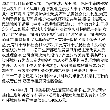
2021年1月1日正式实施。虽然案涉污染环境、破坏生态的侵权
行为发生在《民法典》施行前,但是侵权人未采取有效措施修
复生态环境,生态环境持续性受损,严重损害社会公共利益,为更
有利于保护生态环境,维护社会秩序和公共利益,根据《最高人
民法院关于适用〈中华人民共和国民法典〉时间效力的若干规
定》第二条规定,“民法典实施前的法律事实引起的民事纠纷案
件,当时的法律、司法解释有规定,适用当时的法律、司法解释
的规定,但是适用民法典的规定更有利于保护民事主体合法权
益,更有利于维护社会和经济秩序,更有利于弘扬社会主义核心
价值观的除外”。A公司生产部经理吴某甲系经法定代表人授
权处理废液,公司也两次为其报销了产生的相关费用,吴某甲污
染环境的行为应认定为职务行为,A公司应承担污染环境的侵权
责任。因公司工作人员违法故意污染环境造成严重后果,为更
加有力、有效地保护社会公共利益,根据《民法典》第一千二
百三十二条之规定,A公司除应承担环境污染损失和赔礼道歉的
侵权责任外,还应承担惩罚性赔偿金。
2021年1月3日,浮梁县院依法变更诉讼请求,在原诉讼请求
基础上增加诉讼请求,要求A公司以环境功能性损失费的3倍承
担环境侵权惩罚性赔偿金171406.35元。