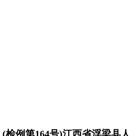
(检例第164号)江西省浮梁县人