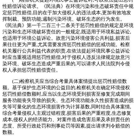
性赔偿诉讼请求。《民法典》在环境污染和生态破坏责任中规
定惩罚性赔偿,目的在于加大侵权人的违法成本,更加有效地发
挥制裁、预防功能,遏制污染环境、破坏生态的行为发生。
《民法典》第一千二百三十二条关于惩罚性赔偿的规定是环境
污染和生态环境破坏责任的一般规定,既适用于环境私益诉讼,
也适用于环境公益诉讼。故意污染环境侵害公共利益,损害后
果往往更为严重,尤其需要发挥惩罚性赔偿的惩戒功能。检察
机关履行公共利益代表的职责,在依法提起环境民事公益诉讼
时应当重视适用惩罚性赔偿,对于侵权人违反法律规定故意污
染环境、破坏生态造成严重后果的,可以请求人民法院判令侵
权人承担惩罚性赔偿责任。
(二)检察机关应当综合考量具体案情提出惩罚性赔偿数
额。基于保护生态环境的公益目的,检察机关在确定环境侵权
惩罚性赔偿数额时,应当以生态环境受到损害至修复完成期间
服务功能丧失导致的损失、生态环境功能永久性损害造成的损
失等可量化的生态环境损害作为计算基数,同时结合具体案情,
综合考量侵权人主观过错程度,损害后果的严重程度,生态修复
成本,侵权人的经济能力、对案件造成危害后果及承担责任的
态度、所受行政处罚和刑事处罚等因素,提出请求判令赔偿的
数额。