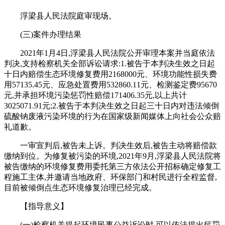
浮梁县人民法院庭审现场。
(三)案件办理结果
2021年1月4日,浮梁县人民法院公开审理本案并当庭依法
判决,支持检察机关全部诉讼请求:1.被告于本判决生效之日起
十日内赔偿生态环境修复费用2168000元、环境功能性损失费
用57135.45元、应急处置费用532860.11元、检测鉴定费95670
元,并承担环境污染惩罚性赔偿171406.35元,以上共计
3025071.91元;2.被告于本判决生效之日起三十日内对违法倾倒
硫酸钠废液污染环境的行为在国家级新闻媒体上向社会公众赔
礼道歉。
一审宣判后,被告未上诉。判决生效后,被告主动将赔偿款
缴纳到位。为修复被污染的环境,2021年9月,浮梁县人民法院将
被告缴纳的环境修复费用委托第三方依法公开招标确定修复工
程施工主体,并邀请当地政府、环保部门和村民进行全程监督,
目前被倾倒点生态环境修复治理已经完成。
【指导意义】
(一)检察机关提起环境民事公益诉讼时,可以依法提出惩罚