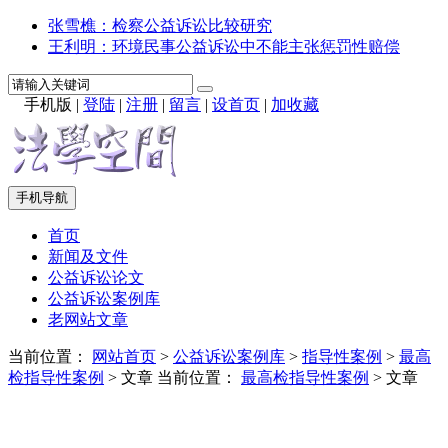
张雪樵：检察公益诉讼比较研究
王利明：环境民事公益诉讼中不能主张惩罚性赔偿
手机版
|
登陆
|
注册
|
留言
|
设首页
|
加收藏
手机导航
首页
新闻及文件
公益诉讼论文
公益诉讼案例库
老网站文章
当前位置：
网站首页
>
公益诉讼案例库
>
指导性案例
>
最高
检指导性案例
> 文章
当前位置：
最高检指导性案例
> 文章