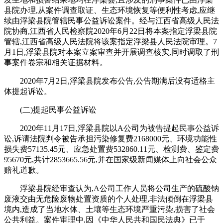
县院办理,从案件调查取证、生态环境恢复等便利性考虑,应继
续由浮梁县院管辖民事公益诉讼案件。经与江西省高级人民法
院协商,江西省人民检察院2020年6月22日将本案指定浮梁县院
管辖,江西省高级人民法院将该案指定浮梁县人民法院审理。7
月1日,浮梁县院对本案立案审查并开展调查核实,同时调取了刑
事案件卷宗和相关证据材料。
2020年7月2日,浮梁县院发布公告,公告期满后没有适格主
体提起诉讼。
(二)提起民事公益诉讼
2020年11月17日,浮梁县院以A公司为被告提起民事公益诉
讼,诉请法院判令被告承担污染修复费2168000元、环境功能性
损失费57135.45元、应急处置费532860.11元、检测费、鉴定费
95670元,共计2853665.56元,并在国家级新闻媒体上向社会公众
赔礼道歉。
浮梁县院经审查认为,A公司工作人员将公司生产的硫酸钠
废液交由无危险废物处置资质的个人处理,非法倾倒在浮梁县
境内,造成了当地水体、土壤等生态环境严重污染,损害了社会
公共利益。案件审理中,因《中华人民共和国民法典》已于