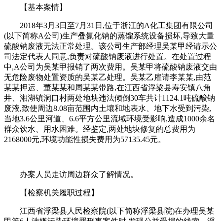
【基本案情】
2018年3月3日至7月31日,位于浙江的A化工集团有限公司
(以下简称A公司)生产叠氮化钠的蒸馏系统设备损坏,导致大量
硫酸钠废液无法正常处理。该公司生产部经理吴某甲经请示公
司法定代表人同意,负责对硫酸钠废液进行处置。在处置过程
中,A公司为吴某甲报销了两次费用。吴某甲将硫酸钠废液交由
无危险废物处置资质的吴某乙处理。吴某乙雇请李某某,由范
某某押运、董某某和周某某带路,在江西省浮梁县寿安镇八角
井、湘湖镇洞口村两处地块违法倾倒30车共计1124.1吨硫酸钠
废液,致使周边8.08亩范围内土壤和地表水、地下水受到污染,
当地3.6公里河道、6.6平方公里流域环境受影响,造成1000余名
群众饮水、用水困难。经鉴定,两处地块修复的总费用为
2168000元,环境功能性损失费用为57135.45元。
办案人员走访周边群众了解情况。
【检察机关履职过程】
江西省浮梁县人民检察院(以下简称浮梁县院)在办理吴某