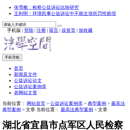
张雪樵：检察公益诉讼比较研究
王利明：环境民事公益诉讼中不能主张惩罚性赔偿
手机版
|
登陆
|
注册
|
留言
|
设首页
|
加收藏
手机导航
首页
新闻及文件
公益诉讼论文
公益诉讼案例库
老网站文章
当前位置：
网站首页
>
公益诉讼案例库
>
典型案例
>
最高法
典型案例
> 文章
当前位置：
最高法典型案例
> 文章
湖北省宜昌市点军区人民检察