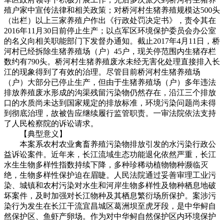
殖户家中宣传法律和相关政策；对桥河村生猪养殖规模达500头
（出栏）以上三家养殖户作出《行政处罚决定书》，责令其在
2016年11月30日前停止生产；以点军区环境保护委员会办公室
的名义向相关职能部门下发督办通知。截止2017年4月11日，桥
河村已经拆除生猪养殖场（户）45户，现关停范围内生猪存栏
数约有790头。桥河村生猪养殖废水未经无害化处理直接排入长
江的现象得到了有效的治理。尽管目前桥河村生猪养殖场
（户）大部分已停止生产，但由于生猪养殖场（户）多年违法
排放养殖废水形成的沟渠残留污染物仍然存在，沿江三个排放
口的水质尚未达到国家规定的排放标准，环境污染问题尚未得
到彻底治理，故被告应继续履行监管职责。一审法院依法支持
了人民检察院的诉讼请求。
【典型意义】
本案系农村农业禽畜养殖污染物排放引发的水污染行政公
益诉讼案件。近年来，长江流域生态功能退化依然严重，长江
水生生物多样性指数持续下降，多种珍稀动植物物种濒临灭
绝，生物多样性保护迫在眉睫。人民法院通过妥善审理工业污
染、城镇和农村污染对水生和河岸生物多样性及物种栖息地破
坏案件，及时加强对长江物种及其栖息繁衍场所保护。案涉污
染行为发生在长江干流宜昌城区葛洲坝至虎牙段，是中华鲟自
然保护区、鱼虾产卵场。作为对中华鲟自然保护区内环境保护