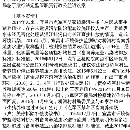
局怠于履行法定监管职责行政公益诉讼案
【基本案情】
2014年以来，宜昌市点军区艾家镇桥河村多户村民从事生
猪养殖业，存在未建设污染防治配套设施即投入生产、养殖废
水未经无害化处理从沿江排污口向长江直接排放的情况，造成
环境污染。2016年5月，宜昌市环境保护监测站对桥河村畜禽养
殖废水进行取样监测，检测报告结果表明江边排污口PH值、悬
浮量、化学需氧量等各项指标均超过《畜禽养殖业污染物排放
标准》标准值。2016年6月2日，点军区检察院向点军区环保局
发出点检行公建[2016]1号检察建议书，建议依法督促桥河村生
猪养殖户停止将养殖废水直排长江。2016年6月22日，点军区环
保局依据《畜禽规模养殖污染防治条例》的规定，作出宜市点
环罚（2016）2、3、4号《行政处罚决定书》，责令桥河村生猪
养殖规模达500头（出栏）以上的三家养殖户在2016年11月30日
前停止生产。2016年6月30日，点军区环保局对检察建议作出书
面回复。2016年11月中旬，桥河村村民委员会与45家养殖户
（生猪养殖超过50头）签订了《点军区禁养区畜禽养殖场
（户）关停拆除补偿协议书》。2016年12月2日，宜昌市环境保
护监测站对桥河村畜禽养殖废水进行监测，结果表明仍有多项
指标超过《畜禽养殖业污染物排放标准》标准值。截止2017年4