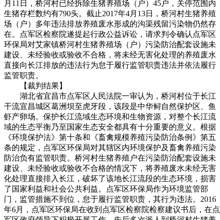
月11日，桥河村已经拆除生猪养殖场（户）45户，关停范围内
生猪存栏数约有790头。截止2017年4月13日，桥河村生猪养殖
场（户）多年违法排放养殖废水形成的沟渠残留污染物仍然存
在。点军区检察院遂提起行政公益诉讼，请求判令确认点军区
环保局对艾家镇桥河村生猪养殖场（户）污染防治配套设施未
建设、未经验收或验收不合格，将未经无害化处理的养殖废水
直接向长江排放的违法行为怠于履行监管职责违法并依法履行
监管职责。
【裁判结果】
湖北省宜昌市点军区人民法院一审认为，桥河村位于长江
干流宜昌城区葛洲坝至虎牙段，该段是中华鲟自然保护区、鱼
虾产卵场。保护长江流域生态环境和生物资源，对整个长江流
域的生态平衡乃至国家生态安全都具有十分重要的意义。根据
《环境保护法》第十条和《畜禽规模养殖污染防治条例》第五
条的规定，点军区环保局对其辖区内环境保护及畜禽养殖污染
防治负有监管职责。桥河村生猪养殖户在污染防治配套设施未
建设、未经验收或验收不合格的情况下，将养殖废水未经无害
化处理直接排入长江，破坏了该地长江流段的生态环境，损害
了国家利益和社会公共利益。点军区环保局作为环境监管部
门，监管措施不到位，怠于履行监管职责，其行为违法。2016
年6月，点军区环保局在收到点军区检察院检察建议书后，在点
军区政府领导下积极开展工作，先后多次派人到桥河村生猪养