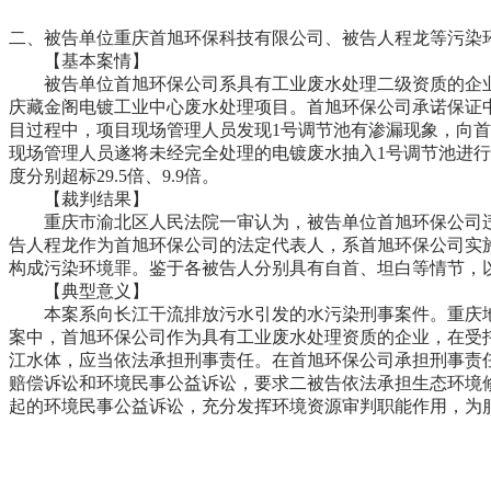
二、被告单位重庆首旭环保科技有限公司、被告人程龙等污染
【基本案情】
被告单位首旭环保公司系具有工业废水处理二级资质的企业。201
庆藏金阁电镀工业中心废水处理项目。首旭环保公司承诺保证中
目过程中，项目现场管理人员发现1号调节池有渗漏现象，向
现场管理人员遂将未经完全处理的电镀废水抽入1号调节池进行
度分别超标29.5倍、9.9倍。
【裁判结果】
重庆市渝北区人民法院一审认为，被告单位首旭环保公司违反
告人程龙作为首旭环保公司的法定代表人，系首旭环保公司实
构成污染环境罪。鉴于各被告人分别具有自首、坦白等情节，以
【典型意义】
本案系向长江干流排放污水引发的水污染刑事案件。重庆地
案中，首旭环保公司作为具有工业废水处理资质的企业，在受
江水体，应当依法承担刑事责任。在首旭环保公司承担刑事责
赔偿诉讼和环境民事公益诉讼，要求二被告依法承担生态环境
起的环境民事公益诉讼，充分发挥环境资源审判职能作用，为