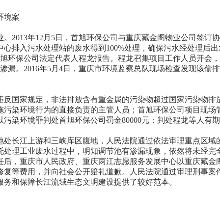
环境案
3年12月5日，首旭环保公司与重庆藏金阁物业公司签订协议，约
心排入污水处理站的废水得到100%处理，确保污水经处理后
首旭环保公司法定代表人程龙报告。程龙召集项目工作人员开会，
渗漏。2016年5月4日，重庆市环境监察总队现场检查发现该偷
国家规定，非法排放含有重金属的污染物超过国家污染物排放
施污染环境行为的直接负责的主管人员；首旭环保公司项目现场
污染环境罪判处首旭环保公司罚金80000元；判处程龙等人有
处长江上游和三峡库区腹地，人民法院通过依法审理重点区域的
托处理工业废水过程中，明知调节池有渗漏现象，依然将未经完
任后，重庆市人民政府、重庆两江志愿服务发展中心以重庆藏金
修复等费用，并向社会公开赔礼道歉。人民法院通过审理刑事案
服务和保障长江流域生态文明建设提供了较好范本。