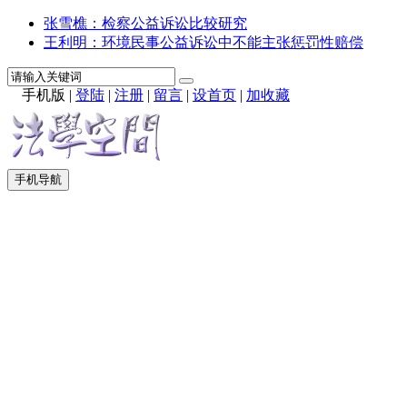
张雪樵：检察公益诉讼比较研究
王利明：环境民事公益诉讼中不能主张惩罚性赔偿
手机版
|
登陆
|
注册
|
留言
|
设首页
|
加收藏
手机导航