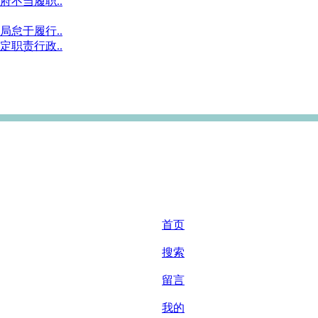
不当履职..
怠于履行..
职责行政..
首页
搜索
留言
我的