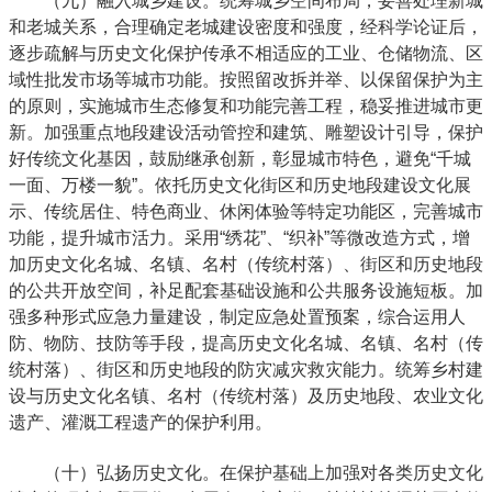
（九）融入城乡建设。统筹城乡空间布局，妥善处理新城
和老城关系，合理确定老城建设密度和强度，经科学论证后，
逐步疏解与历史文化保护传承不相适应的工业、仓储物流、区
域性批发市场等城市功能。按照留改拆并举、以保留保护为主
的原则，实施城市生态修复和功能完善工程，稳妥推进城市更
新。加强重点地段建设活动管控和建筑、雕塑设计引导，保护
好传统文化基因，鼓励继承创新，彰显城市特色，避免“千城
一面、万楼一貌”。依托历史文化街区和历史地段建设文化展
示、传统居住、特色商业、休闲体验等特定功能区，完善城市
功能，提升城市活力。采用“绣花”、“织补”等微改造方式，增
加历史文化名城、名镇、名村（传统村落）、街区和历史地段
的公共开放空间，补足配套基础设施和公共服务设施短板。加
强多种形式应急力量建设，制定应急处置预案，综合运用人
防、物防、技防等手段，提高历史文化名城、名镇、名村（传
统村落）、街区和历史地段的防灾减灾救灾能力。统筹乡村建
设与历史文化名镇、名村（传统村落）及历史地段、农业文化
遗产、灌溉工程遗产的保护利用。
（十）弘扬历史文化。在保护基础上加强对各类历史文化