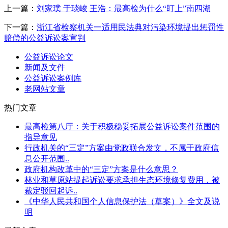
上一篇：
刘家璞 于琰峻 王浩：最高检为什么“盯上”南四湖
下一篇：
浙江省检察机关一适用民法典对污染环境提出惩罚性
赔偿的公益诉讼案宣判
公益诉讼论文
新闻及文件
公益诉讼案例库
老网站文章
热门文章
最高检第八厅：关于积极稳妥拓展公益诉讼案件范围的
指导意见
行政机关的“三定”方案由党政联合发文，不属于政府信
息公开范围..
政府机构改革中的“三定”方案是什么意思？
林业和草原站提起诉讼要求承担生态环境修复费用，被
裁定驳回起诉..
《中华人民共和国个人信息保护法（草案）》全文及说
明