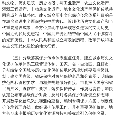
动文物、历史建筑、历史地段，与工业遗产、农业文化遗产、
灌溉工程遗产、非物质文化遗产、地名文化遗产等保护传承共
同构成的有机整体。建立城乡历史文化保护传承体系的目的是
在城乡建设中全面保护好中国古代、近现代历史文化遗产和当
代重要建设成果，全方位展现中华民族悠久连续的文明历史、
中国近现代历史进程、中国共产党团结带领中国人民不懈奋斗
的光辉历程、中华人民共和国成立与发展历程、改革开放和社
会主义现代化建设的伟大征程。
（五）分级落实保护传承体系重点任务。建立城乡历史文
化保护传承体系三级管理体制。国家、省（自治区、直辖市）
分别编制全国城乡历史文化保护传承体系规划纲要及省级规
划，建立国家级、省级保护对象的保护名录和分布图，明确保
护范围和管控要求，与相关规划做好衔接。市县按照国家和省
（自治区、直辖市）要求，落实保护传承工作属地责任，加快
认定公布市县级保护对象，及时对各类保护对象设立标志牌、
开展数字化信息采集和测绘建档、编制专项保护方案，制定保
护传承管理办法，做好保护传承工作。具有重要保护价值、地
方长期未申报的历史文化资源可按相关标准列入保护名录。