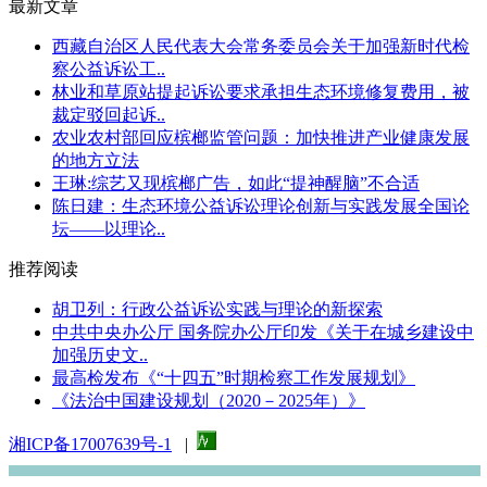
最新文章
西藏自治区人民代表大会常务委员会关于加强新时代检
察公益诉讼工..
林业和草原站提起诉讼要求承担生态环境修复费用，被
裁定驳回起诉..
农业农村部回应槟榔监管问题：加快推进产业健康发展
的地方立法
王琳:综艺又现槟榔广告，如此“提神醒脑”不合适
陈日建：生态环境公益诉讼理论创新与实践发展全国论
坛——以理论..
推荐阅读
胡卫列：行政公益诉讼实践与理论的新探索
中共中央办公厅 国务院办公厅印发《关于在城乡建设中
加强历史文..
最高检发布《“十四五”时期检察工作发展规划》
《法治中国建设规划（2020－2025年）》
湘ICP备17007639号-1
|