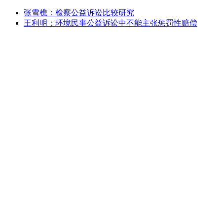
张雪樵：检察公益诉讼比较研究
王利明：环境民事公益诉讼中不能主张惩罚性赔偿