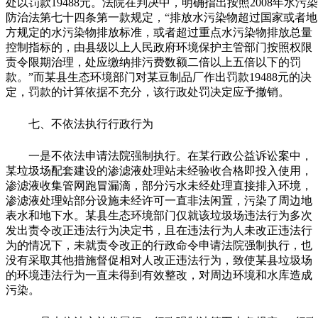
处以罚款19488元。法院在判决中，明确指出按照2008年水污染
防治法第七十四条第一款规定，“排放水污染物超过国家或者地
方规定的水污染物排放标准，或者超过重点水污染物排放总量
控制指标的，由县级以上人民政府环境保护主管部门按照权限
责令限期治理，处应缴纳排污费数额二倍以上五倍以下的罚
款。”而某县生态环境部门对某豆制品厂作出罚款19488元的决
定，罚款的计算依据不充分，该行政处罚决定应予撤销。
七、不依法执行行政行为
一是不依法申请法院强制执行。在某行政公益诉讼案中，
某垃圾场配套建设的渗滤液处理站未经验收合格即投入使用，
渗滤液收集管网跑冒漏滴，部分污水未经处理直接排入环境，
渗滤液处理站部分设施未经许可一直非法闲置，污染了周边地
表水和地下水。某县生态环境部门仅就该垃圾场违法行为多次
发出责令改正违法行为决定书，且在违法行为人未改正违法行
为的情况下，未就责令改正的行政命令申请法院强制执行，也
没有采取其他措施督促相对人改正违法行为，致使某县垃圾场
的环境违法行为一直未得到有效整改，对周边环境和水库造成
污染。