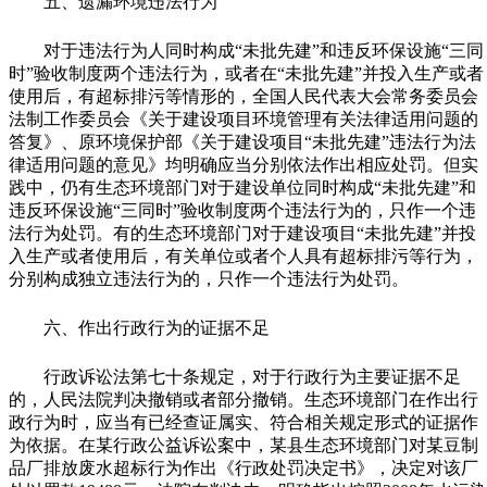
五、遗漏环境违法行为
对于违法行为人同时构成“未批先建”和违反环保设施“三同
时”验收制度两个违法行为，或者在“未批先建”并投入生产或者
使用后，有超标排污等情形的，全国人民代表大会常务委员会
法制工作委员会《关于建设项目环境管理有关法律适用问题的
答复》、原环境保护部《关于建设项目“未批先建”违法行为法
律适用问题的意见》均明确应当分别依法作出相应处罚。但实
践中，仍有生态环境部门对于建设单位同时构成“未批先建”和
违反环保设施“三同时”验收制度两个违法行为的，只作一个违
法行为处罚。有的生态环境部门对于建设项目“未批先建”并投
入生产或者使用后，有关单位或者个人具有超标排污等行为，
分别构成独立违法行为的，只作一个违法行为处罚。
六、作出行政行为的证据不足
行政诉讼法第七十条规定，对于行政行为主要证据不足
的，人民法院判决撤销或者部分撤销。生态环境部门在作出行
政行为时，应当有已经查证属实、符合相关规定形式的证据作
为依据。在某行政公益诉讼案中，某县生态环境部门对某豆制
品厂排放废水超标行为作出《行政处罚决定书》，决定对该厂