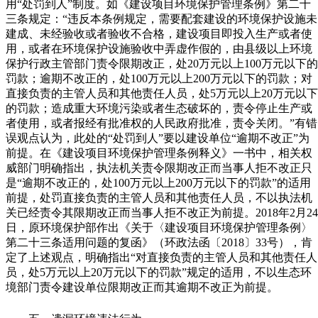
用“处罚到人”制度。如《建设项目环境保护管理条例》第二十
三条规定：“违反本条例规定，需要配套建设的环境保护设施未
建成、未经验收或者验收不合格，建设项目即投入生产或者使
用，或者在环境保护设施验收中弄虚作假的，由县级以上环境
保护行政主管部门责令限期改正，处20万元以上100万元以下的
罚款；逾期不改正的，处100万元以上200万元以下的罚款；对
直接负责的主管人员和其他责任人员，处5万元以上20万元以下
的罚款；造成重大环境污染或者生态破坏的，责令停止生产或
者使用，或者报经有批准权的人民政府批准，责令关闭。”有错
误观点认为，此处的“处罚到人”要以建设单位“逾期不改正”为
前提。在《建设项目环境保护管理条例释义》一书中，相关权
威部门明确指出，执法机关责令限期改正而当事人拒不改正只
是“逾期不改正的，处100万元以上200万元以下的罚款”的适用
前提，处罚直接负责的主管人员和其他责任人员，不以执法机
关已经责令其限期改正而当事人拒不改正为前提。2018年2月24
日，原环境保护部作出《关于〈建设项目环境保护管理条例〉
第二十三条适用问题的复函》（环政法函〔2018〕33号），肯
定了上述观点，明确指出“对直接负责的主管人员和其他责任人
员，处5万元以上20万元以下的罚款”规定的适用，不以生态环
境部门责令建设单位限期改正而其逾期不改正为前提。