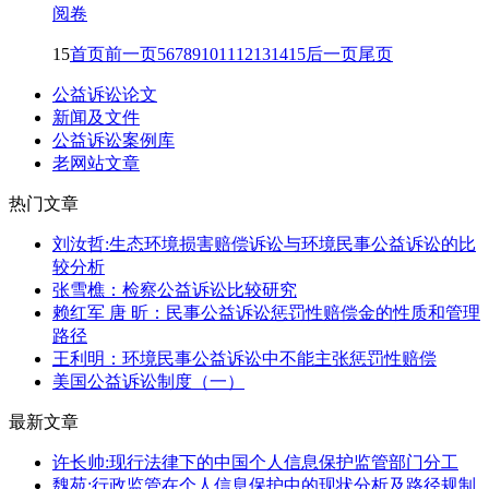
阅卷
15
首页
前一页
5
6
7
8
9
10
11
12
13
14
15
后一页
尾页
公益诉讼论文
新闻及文件
公益诉讼案例库
老网站文章
热门文章
刘汝哲:生态环境损害赔偿诉讼与环境民事公益诉讼的比
较分析
张雪樵：检察公益诉讼比较研究
赖红军 唐 昕：民事公益诉讼惩罚性赔偿金的性质和管理
路径
王利明：环境民事公益诉讼中不能主张惩罚性赔偿
美国公益诉讼制度（一）
最新文章
许长帅:现行法律下的中国个人信息保护监管部门分工
魏苑:行政监管在个人信息保护中的现状分析及路径规制