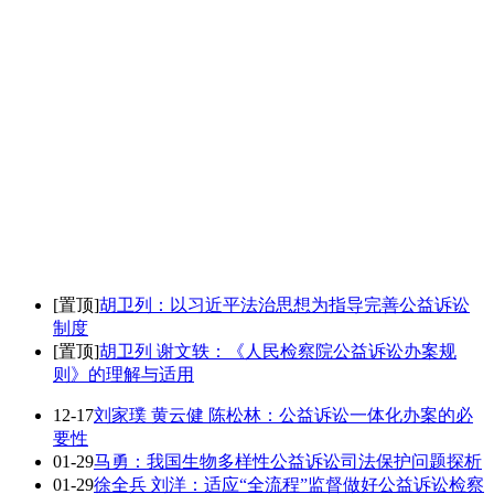
[置顶]
胡卫列：以习近平法治思想为指导完善公益诉讼
制度
[置顶]
胡卫列 谢文轶：《人民检察院公益诉讼办案规
则》的理解与适用
12-17
刘家璞 黄云健 陈松林：公益诉讼一体化办案的必
要性
01-29
马勇：我国生物多样性公益诉讼司法保护问题探析
01-29
徐全兵 刘洋：适应“全流程”监督做好公益诉讼检察